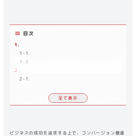
目次
1
.
1-1
.
1-2
.
2
.
2-1
.
2-2
.
2-3
.
全て表示
2-4
.
2-5
.
3
.
3-1
.
ビジネスの成功を追求する上で、コンバージョン最適