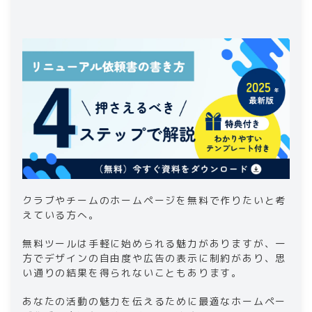
3-1
.
デザインの自由度が低い
3-2
.
広告など制約が多い
3-3
.
結果的に目的を達成できない
4
.
クラブやチームのホームページ作成はプロに
任せた方がいい理由
4-1
.
目的達成のためのデザインを作成してく
れる
4-2
.
目的達成のための集客対策をしてくれる
4-3
.
メンテナンスも対応してくれる
5
.
【業界最安値】98,000円からホームページ
制作を承ります！
クラブやチームのホームページを無料で作りたいと考
6
.
まとめ｜クラブやチームのホームページを無
料作成する方法
えている方へ。
無料ツールは手軽に始められる魅力がありますが、一
方でデザインの自由度や広告の表示に制約があり、思
い通りの結果を得られないこともあります。
あなたの活動の魅力を伝えるために最適なホームペー