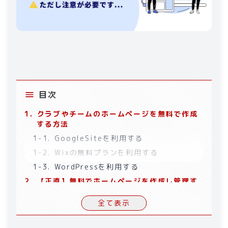
目次
1
.
クラブやチームのホームページを無料で作成
する方法
1-1
.
GoogleSiteを利用する
1-2
.
Wixの無料プランを利用する
1-3
.
WordPressを利用する
2
.
【正直】無料でホームページを作成し管理す
るのはおすすめしません
全て表示
3
.
無料で作成も維持もできるホームページのデ
メリット