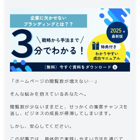
1-8
.
コンテンツの更新を怠らない
1-9
.
ターゲットオーディエンスを明確にする
1-10
.
ホームページのデザインを読みやす
く、整理されたものにする
2
.
まとめ｜効果的な戦略でホームページを沢山
の人に見てもらおう
「ホームページの閲覧数が増えない…」
そんな悩みを抱えているあなたへ。
閲覧数が少ないままだと、せっかくの集客チャンスを
逃し、ビジネスの成長が停滞してしまいます。
しかし、安心してください。
この記事では、具体的で実践しやすい方法を通じて、