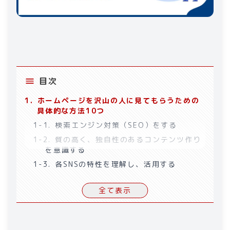
目次
1
.
ホームページを沢山の人に見てもらうための
具体的な方法10つ
1-1
.
検索エンジン対策（SEO）をする
1-2
.
質の高く、独自性のあるコンテンツ作り
を意識する
1-3
.
各SNSの特性を理解し、活用する
1-4
.
メールマガジンを活用する
全て表示
1-5
.
広告を使う
1-6
.
レスポンシブ対応を強化する
1-7
.
役立つコンテンツを提供する