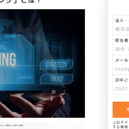
ング」とは？
法人・
担当者
メール
日中ご
上記ボタ
する情報