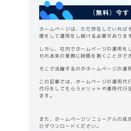
5
.
ホームページの運用代行会社
5-1
.
実績や得意分野を確認す
5-2
.
料金設定は適切なのか
ホームページは、ただ存在していれば
5-3
.
業務の範囲が明記されて
理をして運用をし続ける必要がありま
6
.
まとめ
しかし、社内でホームページの運用を
われ本来の業務に時間を割くことがで
そこで活躍するのがホームページの運
この記事では、ホームページの運用代
代行をしてもらうメリットや運用代行
ます。
また、ホームページリニューアルの成
ひダウンロードください。