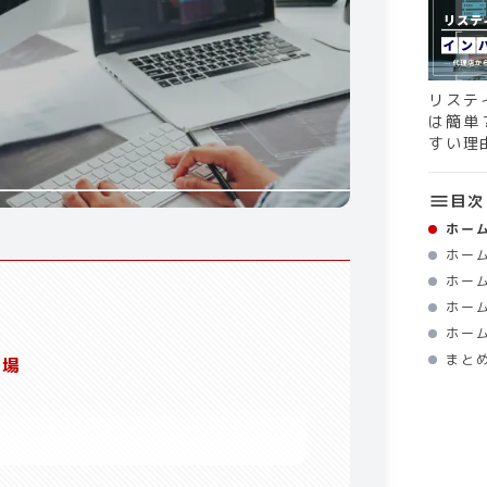
リステ
は簡単
すい理
目次
ホー
ホー
ホー
ホー
ホー
まと
相場