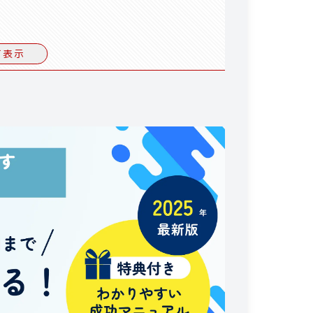
の対応内容
て表示
Lの管理など
対応
対応
ット
点
る
ない