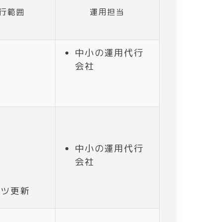
行範囲
運用担当
中小の運用代行
ー
会社
ン
ー
ン
中小の運用代行
会社
応
ンツ更新
ー