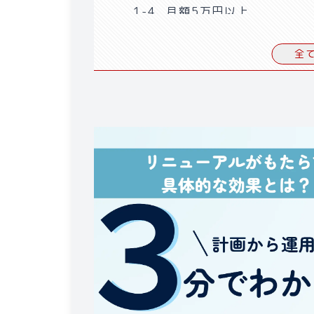
1-4
.
月額5万円以上
2
.
ホームページの運用代行会社
全
2-1
.
サーバー・ドメイン・SS
2-2
.
セキュリティ対策や障害
2-3
.
コンテンツの修正や更新
2-4
.
アクセス解析・集客
2-5
.
問い合わせ・トラブルの
3
.
ホームページ運用代行のメリ
3-1
.
専門性の高い運用
3-2
.
自社のリソースの節約
4
.
ホームページ運用代行の注意
4-1
.
意図や目的を明確に伝え
4-2
.
社内にノウハウが蓄積し
4-3
.
情報漏洩のリスク