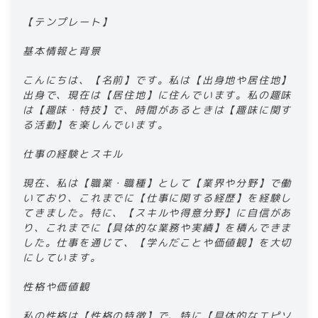
​​【テンプレート】​
​​基本情報と背景​
​​こんにちは、【名前】です。私は【出身地や居住地】
出身で、現在は【居住地】に住んでいます。私の趣味
は【趣味・特技】で、時間があるときは【趣味に関す
る活動】を楽しんでいます。​
​​仕事の経験とスキル​
​​現在、私は【職業・職種】として【業界や分野】で働
いており、これまでに【仕事に関する経歴】を経験し
てきました。特に、【スキルや得意分野】に自信があ
り、これまでに【具体的な業務や実績】を積んできま
した。仕事を通じて、【学んだことや価値観】を大切
にしています。​
​​性格や価値観​
​​私の性格は【性格の特徴】で、特に【具体的なエピソ