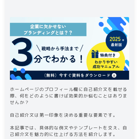
3-1
.
ビジネス向け自己紹介文​
3-2
.
パーソナルな自己紹介例文​
4
.
ホームページの自己紹介文の重要性​
4-1
.
なぜ自己紹介が必要なのか​
4-2
.
自己紹介が効果を発揮するシチュエーシ
ョン​
5
.
​ホームページの​​自己紹介文の改善方法​
5-1
.
自己紹介文のフィードバックを得る方法​
5-2
.
修正と改善のポイント
6
.
ホームページに自己紹介文を掲載する際の注
意点​
ホームページのプロフィール欄に自己紹介文を載せる
6-1
.
SEO対策を考慮した自己紹介文の書き方​
際、何をどのように書けば効果的か悩むことはありま
せんか？
6-2
.
プロフィールページのデザインとレイア
ウト​
自己紹介文は第一印象を決める重要な要素です。
本記事では、具体的な例文やテンプレートを交え、自
己紹介文を魅力的に仕上げる方法を紹介します。