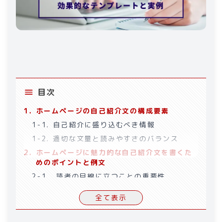
目次
1
.
ホームページの​​自己紹介文の構成要素​
1-1
.
自己紹介に盛り込むべき情報​
1-2
.
適切な文量と読みやすさのバランス​
2
.
ホームページに​​魅力的な自己紹介文を書くた
めのポイント​​と例文​
2-1
.
読者の目線に立つことの重要性​
2-2
.
自分らしさをどう表現するか​
全て表示
3
.
【例文】ホームページの​​自己紹介文のテンプ
レート​