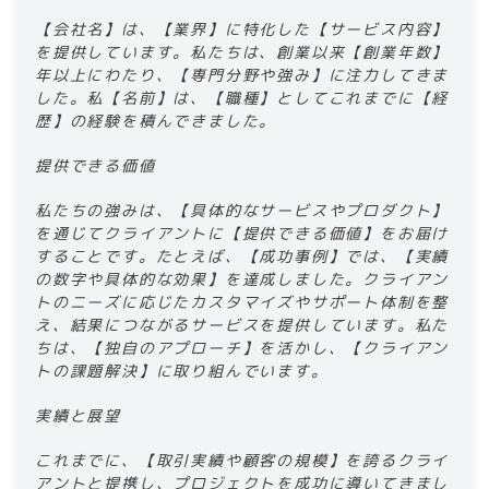
​​【会社名】は、【業界】に特化した【サービス内容】
を提供しています。私たちは、創業以来【創業年数】
年以上にわたり、【専門分野や強み】に注力してきま
した。私【名前】は、【職種】としてこれまでに【経
歴】の経験を積んできました。​
​​提供できる価値​
​​私たちの強みは、【具体的なサービスやプロダクト】
を通じてクライアントに【提供できる価値】をお届け
することです。たとえば、【成功事例】では、【実績
の数字や具体的な効果】を達成しました。クライアン
トのニーズに応じたカスタマイズやサポート体制を整
え、結果につながるサービスを提供しています。私た
ちは、【独自のアプローチ】を活かし、【クライアン
トの課題解決】に取り組んでいます。​
​​実績と展望​
​​これまでに、【取引実績や顧客の規模】を誇るクライ
アントと提携し、プロジェクトを成功に導いてきまし