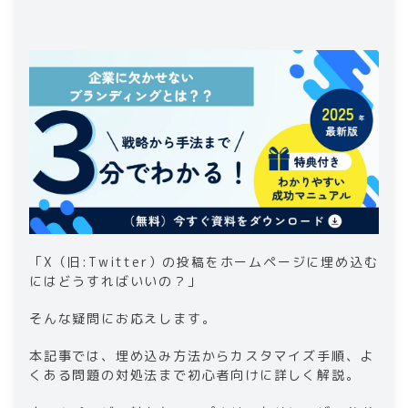
3
.
X（旧:Twitter）ウィジェットを使って投
稿をホームページに埋め込む手順
3-1
.
ウィジェットの生成方法
3-2
.
コードの貼り付け方
4
.
WordPressで X（旧:Twitter）のタイム
ラインを埋め込む方法
4-1
.
プラグインの利用
4-2
.
ウィジェットの追加方法
5
.
ホームページの X（旧:Twitter）埋め込み
でよくある問題と対処法
5-1
.
埋め込みが表示されない原因
「X（旧:Twitter）の投稿をホームページに埋め込む
5-2
.
表示スピードの改善方法
にはどうすればいいの？」
そんな疑問にお応えします。
本記事では、埋め込み方法からカスタマイズ手順、よ
くある問題の対処法まで初心者向けに詳しく解説。