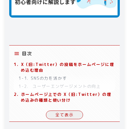
目次
1
.
X（旧:Twitter）の投稿をホームページに埋
め込む理由
1-1
.
SNSの力を活かす
1-2
.
ユーザーエンゲージメントの向上
2
.
ホームページ上での X（旧:Twitter）の埋
め込みの種類と使い分け
2-1
.
タイムライン埋め込み
全て表示
2-2
.
個別ツイート埋め込み
2-3
.
ハッシュタグフィードの活用方法