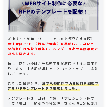
5-2
.
リソースの無駄がない
5-3
.
トラブル対応がスムーズ
6
.
WEBサイトの運用保守なら「デジえもん」が
おすすめ
7
.
まとめ｜WEBサイト制作に必要なRFPテンプ
レートを配布
Webサイト制作・リニューアルを外部発注する際に、
発注者側でRFP（提案依頼書）を準備していないと、
見積条件の比較が難航し、ベンダー選定や稟議承認で
混乱を招きます。
特に、要件の曖昧さや説明不足が原因で「追加費用が
発生する」「納期が遅れる」といったトラブルも多発
しています。
こうした背景から、
誰でも短時間で必要項目を網羅で
きるRFPテンプレートをご用意しました。
テンプレートは「目的・背景」「プロジェクト概要」
「要望項目」「納期や予算条件」などを項目別に整理