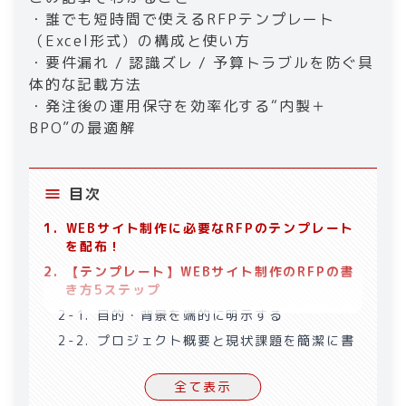
・誰でも短時間で使えるRFPテンプレート
（Excel形式）の構成と使い方
・要件漏れ / 認識ズレ / 予算トラブルを防ぐ具
体的な記載方法
・発注後の運用保守を効率化する“内製＋
目次
1
.
WEBサイト制作に必要なRFPのテンプレート
を配布！
2
.
【テンプレート】WEBサイト制作のRFPの書
き方5ステップ
2-1
.
目的・背景を端的に明示する
2-2
.
プロジェクト概要と現状課題を簡潔に書
く
2-3
.
方針や要件をざっくり示す
全て表示