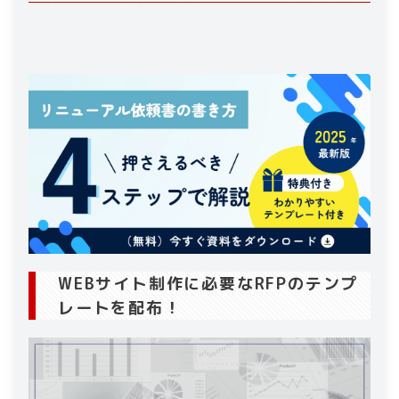
2-4
.
提案希望内容を列挙
2-5
.
参考資料を添付する
3
.
RFP作成時に注意すべき項目と対策
3-1
.
目的｜内容が曖昧
3-2
.
要件｜優先度が不透明で意図しない設計
に
3-3
.
参考資料｜参考サイトの抜け漏れ
3-4
.
予算・スケジュール｜レンジ提示が必須
4
.
WEBサイト制作後の運用保守は内製化すべき
理由
4-1
.
スピーディーな更新業務
4-2
.
コミュニケーションコストの削減
WEBサイト制作に必要なRFPのテンプ
4-3
.
嵩張りがちな外注費の削減
レートを配布！
4-4
.
顧客や市場の変化に対応しやすい
5
.
WEBサイトの運用保守にはBPOを用いた内製
化がおすすめ
5-1
.
属人性が低い運用が可能