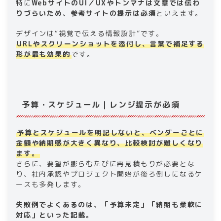
特に
WebサイトのUI／UXやトンマナは文章では伝わ
りづらいため、参考サイトの提示は必須
といえます。
デザインは“視覚で伝える情報設計”です。
URLやスクリーンショットを添付し、言葉で補足する
形が最も効果的
です。
予算・スケジュール｜レンジ提示が必須
予算とスケジュールを明記しないと、ベンダーごとに
金額や納期感が大きく異なり、比較検討が難しくなり
ます。
さらに、要望が膨らむたびに再見積もりが必要とな
り、社内承認やプロジェクト開始が後ろ倒しになるケ
ースも多発します。
失敗例でよくあるのは、「予算未定」「納期も柔軟に
対応」といった記載。