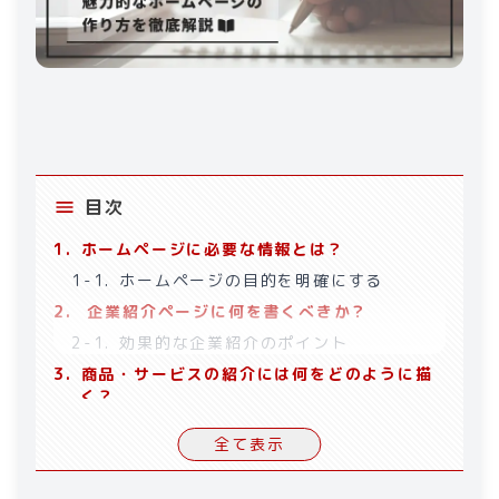
目次
1
.
ホームページに必要な情報とは？
1-1
.
ホームページの目的を明確にする
2
.
企業紹介ページに何を書くべきか？
2-1
.
効果的な企業紹介のポイント
3
.
商品・サービスの紹介には何をどのように描
く？
3-1
.
顧客の視点に立った説明
全て表示
3-2
.
ビジュアルコンテンツの活用
4
.
ホームページのお問い合わせページに何を書