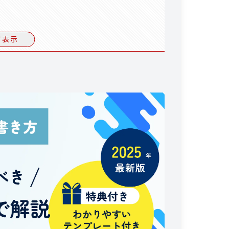
対応できる
て表示
リットは？
ない
かる
は？
頼するなら
で検索するのもおすすめ
注意点
約