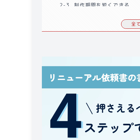
2-3
.
制作期間を短くできる
2-4
.
修正・アップデートにも
全
3
.
ホームページを外注するデメ
3-1
.
やりとりの工数が増える
3-2
.
社内にノウハウが蓄積し
3-3
.
修正や更新にコストがか
3-4
.
費用が嵩む
4
.
ホームページ外注の費用相場
5
.
ホームページ制作を格安で依
6
.
外注先をお探しなら優良WEB
7
.
ホームページを外注する際の
7-1
.
目的を明確にする
7-2
.
作成の依頼範囲を決める
7-3
.
ドメインとサーバーの契