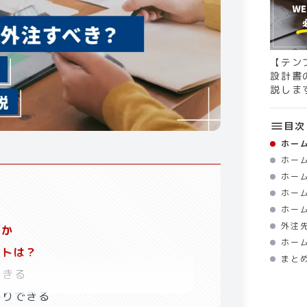
【テン
設計書
説しま
目次
ホー
ホー
ホー
ホー
ホー
外注
注か
ホー
ットは？
まと
できる
かりできる