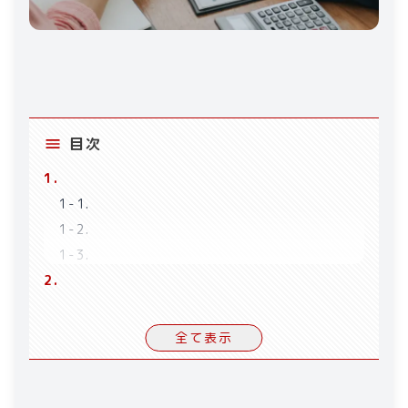
目次
1
.
1-1
.
1-2
.
1-3
.
2
.
2-1
.
2-2
.
全て表示
2-3
.
2-4
.
3
.