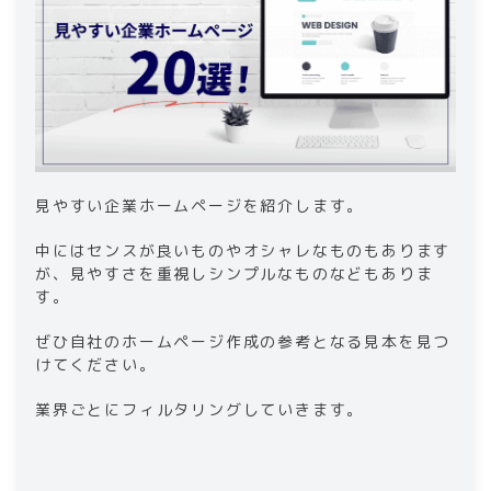
3-5
.
taneCREATIVE 株式会社
3-6
.
株式会社 グレート・ビーンズ
3-7
.
OKデザイン
3-8
.
株式会社リマープロ
3-9
.
株式会社ディーエーオー
3-10
.
GiveDesign
3-11
.
Funwork株式会社
見やすい企業ホームページを紹介します。
3-12
.
株式会社アリスタイル
中にはセンスが良いものやオシャレなものもあります
3-13
.
株式会社ビジネスアシスト
が、見やすさを重視しシンプルなものなどもありま
3-14
.
株式会社セブンデザイン
す。
4
.
見やすい企業ホームページの作成に関するよ
くある質問
ぜひ自社のホームページ作成の参考となる見本を見つ
けてください。
4-1
.
見やすいホームページとはどういうもの
ですか?
業界ごとにフィルタリングしていきます。
4-2
.
ホームページの一番下にあるものは何で
すか?