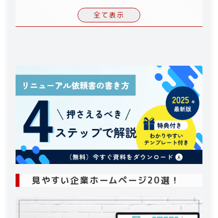
1-4
.
IT業界の見やすい企業ホームページ
全て表示
1-5
.
小売業の見やすい企業ホームページ
1-6
.
医療関係の見やすい企業ホームページ
2
.
見やすい企業ホームページを作るポイント
2-1
.
ターゲットに対して情報を絞る
2-2
.
シンプルなデザインにする
2-3
.
レスポンシブ対応
2-4
.
フォントや配色の統一
2-5
.
導線がわかりやすい
2-6
.
表示速度を重視する
2-7
.
写真やイメージでブランディング
3
.
おすすめのホームページ制作会社
3-1
.
株式会社デイワン
見やすい企業ホームページ20選！
3-2
.
株式会社シイテ
3-3
.
ミライウェブ株式会社
3-4
.
株式会社 システムキューブ