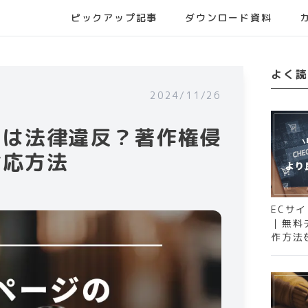
ピックアップ記事
ダウンロード資料
よく読
2024/11/26
リは法律違反？​​著作権侵
応方法​
ECサ
｜無料
作方法