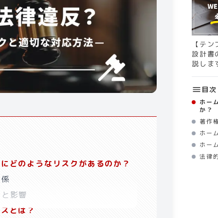
【テン
設計書
説しま
目次
ホー
か？​
著作
ホー
ホー
法律
にどのようなリスクがあるのか？​
係​
と影響​
スとは？​