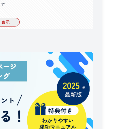
て​
得ずに使用する場合の違い​
て表示
の対策方法​
ト​
れないためのポイント​
するための具体策​
にする際の注意点
に運用するための注意点
​
方​