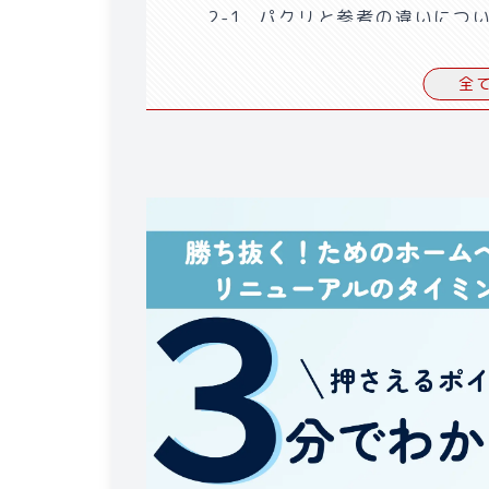
2-1
.
パクリと参考の違いについ
2-2
.
許可を得て使用する場合と
全
3
.
ホームページがパクられた場合
3-1
.
法律的に対応する方法
3-2
.
DMCA申請の手順とポイン
4
.
ホームページのパクリだと疑わ
4-1
.
自分のホームページを保護
4-2
.
他社ホームページを参考
5
.
法律的にホームページを安全
5-1
.
著作権フリーの素材の活用
5-2
.
リンクや引用の適切な使い