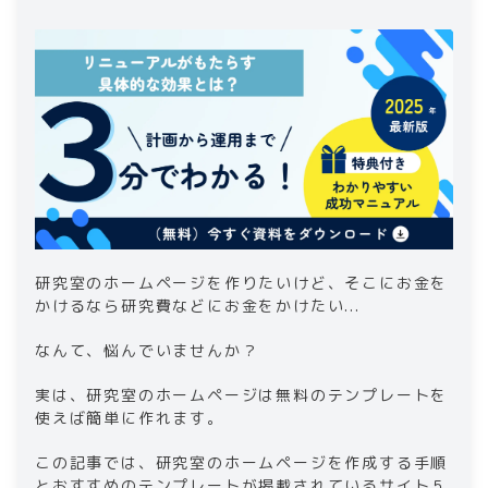
テンプレートサイト5選
2-1
.
株式会社シストランスが提供するテンプ
レート
2-2
.
株式会社アカデメイアが提供するテンプ
レート
2-3
.
TempNate
2-4
.
Wixの教育カテゴリテンプレート
2-5
.
Minimal WP
3
.
まとめ｜ホームページを作成して研究室の存
在を広めよう
研究室のホームページを作りたいけど、そこにお金を
かけるなら研究費などにお金をかけたい...
なんて、悩んでいませんか？
実は、研究室のホームページは無料のテンプレートを
使えば簡単に作れます。
この記事では、研究室のホームページを作成する手順
とおすすめのテンプレートが掲載されているサイト５