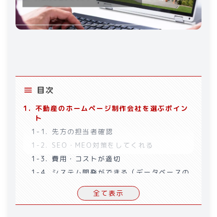
目次
1
.
不動産のホームページ制作会社を選ぶポイン
ト
1-1
.
先方の担当者確認
1-2
.
SEO・MEO対策をしてくれる
1-3
.
費用・コストが適切
1-4
.
システム開発ができる（データベースの
設計ができる）
全て表示
1-5
.
スムーズなコミュニケーションがとれる
2
.
不動産のホームページ制作の費用相場