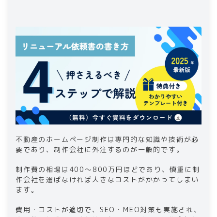
3
.
不動産のホームページ制作実績が豊富なおす
すめ企業5選
3-1
.
株式会社デイワン
3-2
.
株式会社いえらぶGROUP
3-3
.
株式会社博士.com
3-4
.
不動くん株式会社
3-5
.
株式会社SESH
4
.
不動産のホームページ制作を失敗しないため
に
4-1
.
先方の担当者確認を念入りに
4-2
.
費用の内訳や対応範囲を確認する
不動産のホームページ制作は専門的な知識や技術が必
4-3
.
自社の強み・魅力を明確にする
要であり、制作会社に外注するのが一般的です。
4-4
.
社内の情報を整理する
制作費の相場は400〜800万円ほどであり、慎重に制
4-5
.
予算を設定する
作会社を選ばなければ大きなコストがかかってしまい
4-6
.
デザインや必要な機能を想定する
ます。
5
.
まとめ
費用・コストが適切で、SEO・MEO対策も実施され、