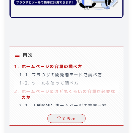
目次
1
.
ホームページの容量の調べ方
1-1
.
ブラウザの開発者モードで調べ方
1-2
.
ツールを使って調べ方
2
.
ホームページにはどれくらいの容量が必要な
のか
2-1
.
【種類別】ホームページの容量目安
2-2
.
容量の影響を受ける要素
全て表示
3
.
ホームページの容量を最適にするには
3-1
.
画像圧縮ツールの利用